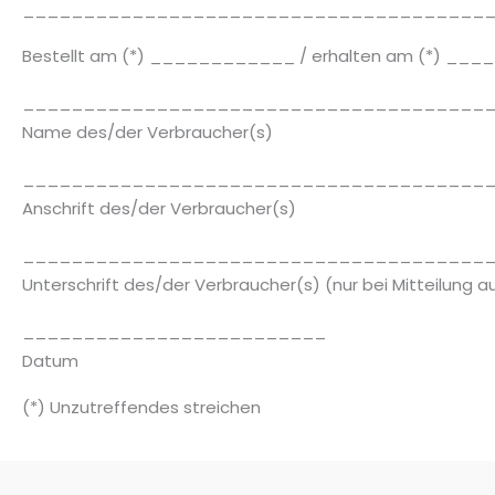
______________________________________
Bestellt am (*) ____________ / erhalten am (*) 
______________________________________
Name des/der Verbraucher(s)
______________________________________
Anschrift des/der Verbraucher(s)
______________________________________
Unterschrift des/der Verbraucher(s) (nur bei Mitteilung a
_________________________
Datum
(*) Unzutreffendes streichen