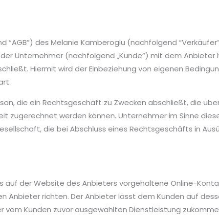
 “AGB”) des Melanie Kamberoglu (nachfolgend “Verkäufer”),
r oder Unternehmer (nachfolgend „Kunde“) mit dem Anbieter h
schließt. Hiermit wird der Einbeziehung von eigenen Beding
rt.
Person, die ein Rechtsgeschäft zu Zwecken abschließt, die üb
keit zugerechnet werden können. Unternehmer im Sinne dieser
esellschaft, die bei Abschluss eines Rechtsgeschäfts in Aus
 das auf der Website des Anbieters vorgehaltene Online-Konta
 Anbieter richten. Der Anbieter lässt dem Kunden auf desse
g der vom Kunden zuvor ausgewählten Dienstleistung zukomm