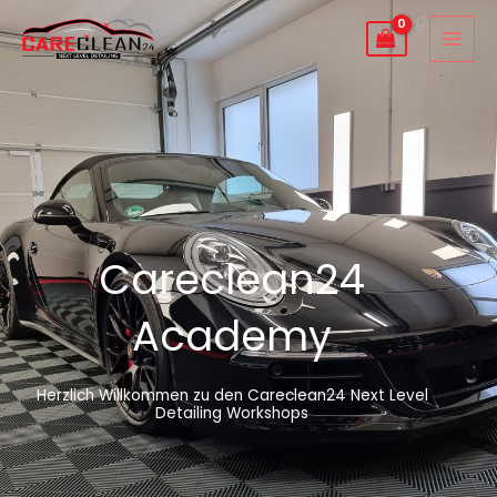
Zum
Inhalt
springen
Careclean24
Academy
Herzlich Willkommen zu den Careclean24 Next Level
Detailing Workshops