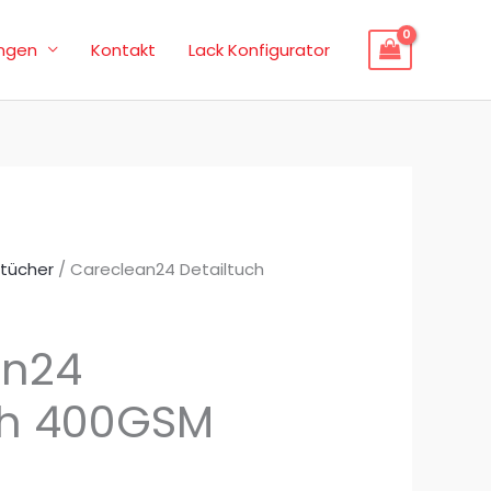
ungen
Kontakt
Lack Konfigurator
rtücher
/ Careclean24 Detailtuch
an24
ch 400GSM