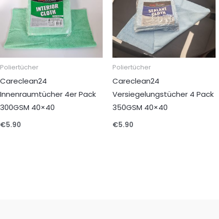
Poliertücher
Poliertücher
Careclean24
Careclean24
Innenraumtücher 4er Pack
Versiegelungstücher 4 Pack
300GSM 40×40
350GSM 40×40
€
5.90
€
5.90